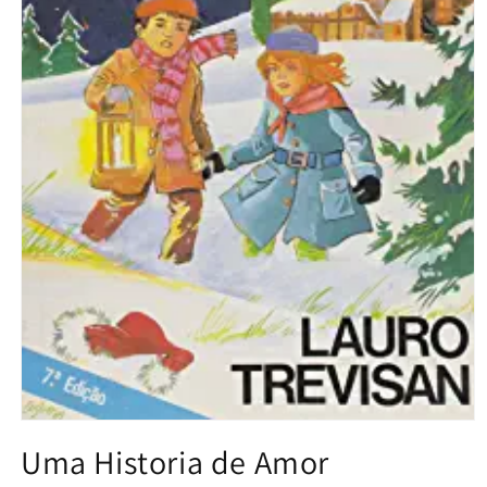
Abrir
conteúdo
Uma Historia de Amor
multimédia
1