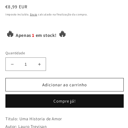
em
modal
Preço
€8,99 EUR
normal
Imposto incluído.
Envio
calculado na finalização da compra.
🔥
🔥
Apenas
1
em stock!
Quantidade
Diminuir
Aumentar
a
a
quantidade
quantidade
de
de
Adicionar ao carrinho
Uma
Uma
Historia
Historia
Compre já!
de
de
Amor
Amor
Titulo: Uma Historia de Amor
Autor: Lauro Trevisan