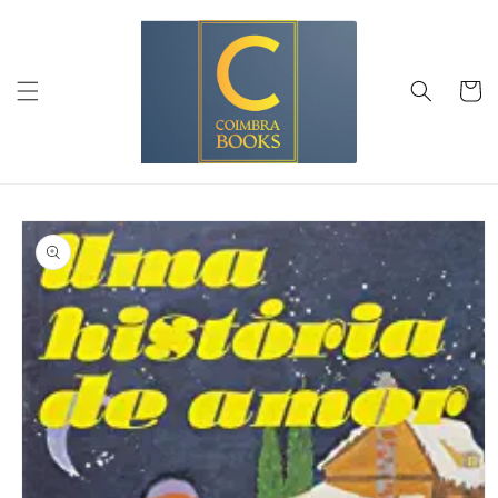
Saltar
para o
conteúdo
Carrinh
Saltar para
a
informação
do produto